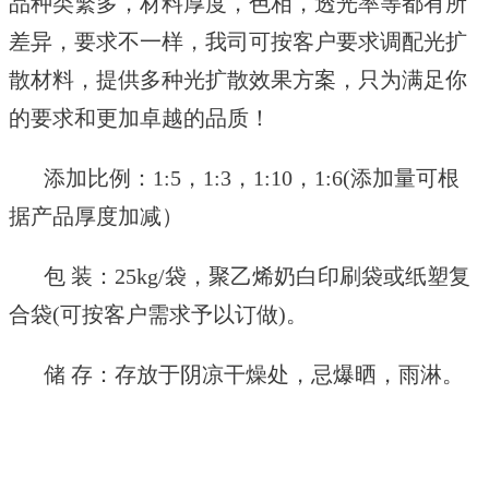
品种类繁多，材料厚度，色相，透光率等都有所
差异，要求不一样，我司可按客户要求调配光扩
散材料，提供多种光扩散效果方案，只为满足你
的要求和更加卓越的品质！
添加比例：
1:5
，
1:3
，
1:10
，
1:6(
添加量可根
据产品厚度加减）
包
装：
25kg/袋，聚乙烯奶白印刷袋或纸塑复
合袋(可按客户需求予以订做)。
储 存：存放于阴凉干燥处，忌爆晒，雨淋。