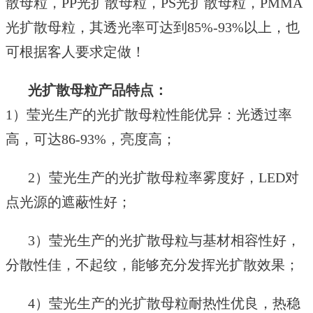
散母粒
，
PP光扩散母粒
，
PS光扩散母粒
，
PMMA
光扩散母粒，
其
透光
率可达到
85%-93%以上
，
也
可根据客人要求定做！
光扩散母粒
产品特点：
1
）
莹光生产的
光扩散
母粒
性
能
优异：光透过率
高，可达
86-93%
，亮度高；
2
）
莹光生产的光
扩散
母粒
率雾度好，
LED
对
点光源的遮蔽性好；
3
）
莹光生产的光
扩散
母粒
与基材相容性好，
分散性佳，不起纹，能够充分发挥光扩散效果；
4
）
莹光生产的光
扩散
母粒
耐热性优良，热稳