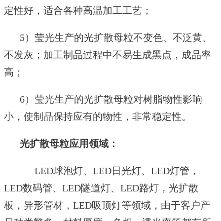
定性好，适合各种高温加工工艺；
5
）
莹光生产的光
扩散
母粒
不变色、不泛黄、
不发灰；加工制品过程中不易生成黑点，成品率
高；
6
）
莹光生产的光
扩散
母粒
对树脂物性影响
小，使制品保持应有的物性，非常稳定性。
光扩散母粒
应用领域：
LED
球泡灯、
LED
日光灯、
LED
灯管，
LED
数码管、
LED
隧道灯、
LED
路灯，
光扩散
板，异形管材，LED
吸顶灯等领域
，
由于客户产