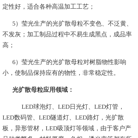
定性好，适合各种高温加工工艺；
5
）
莹光生产的光
扩散
母粒
不变色、不泛黄、
不发灰；加工制品过程中不易生成黑点，成品率
高；
6
）
莹光生产的光
扩散
母粒
对树脂物性影响
小，使制品保持应有的物性，非常稳定性。
光扩散母粒
应用领域：
LED
球泡灯、
LED
日光灯、
LED
灯管，
LED
数码管、
LED
隧道灯、
LED
路灯，
光扩散
板，异形管材，LED
吸顶灯等领域
，
由于客户产