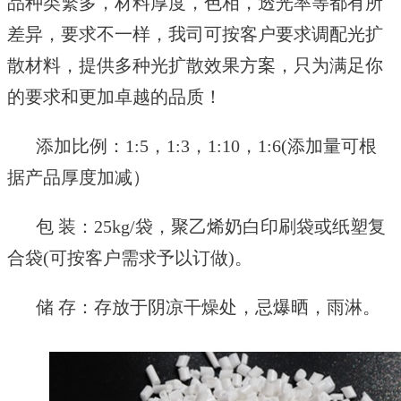
品种类繁多，材料厚度，色相，透光率等都有所
差异，要求不一样，我司可按客户要求调配光扩
散材料，提供多种光扩散效果方案，只为满足你
的要求和更加卓越的品质！
添加比例：
1:5
，
1:3
，
1:10
，
1:6(
添加量可根
据产品厚度加减）
包
装：
25kg/袋，聚乙烯奶白印刷袋或纸塑复
合袋(可按客户需求予以订做)。
储 存：存放于阴凉干燥处，忌爆晒，雨淋。