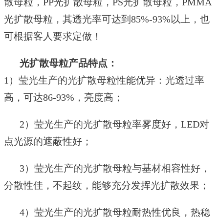
散母粒
，
PP光扩散母粒
，
PS光扩散母粒
，
PMMA
光扩散母粒，
其
透光
率可达到
85%-93%以上
，
也
可根据客人要求定做！
光扩散母粒
产品特点：
1
）
莹光生产的
光扩散
母粒
性
能
优异：光透过率
高，可达
86-93%
，亮度高；
2
）
莹光生产的光
扩散
母粒
率雾度好，
LED
对
点光源的遮蔽性好；
3
）
莹光生产的光
扩散
母粒
与基材相容性好，
分散性佳，不起纹，能够充分发挥光扩散效果；
4
）
莹光生产的光
扩散
母粒
耐热性优良，热稳