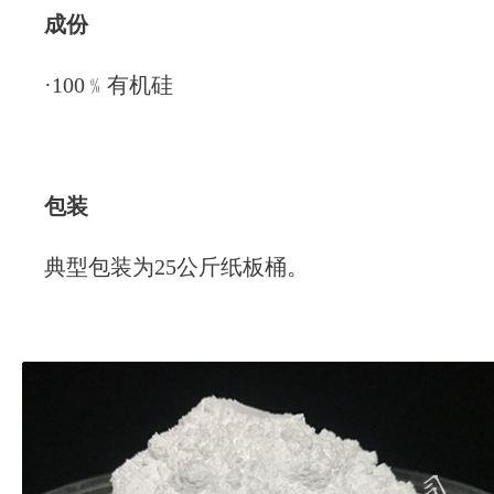
成份
·100﹪有机硅
包装
典型包装为
25公斤纸板桶。