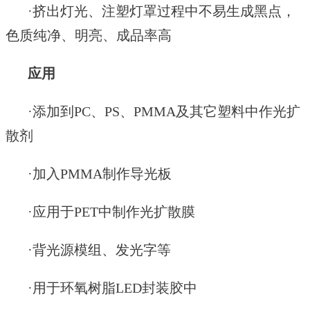
·
挤出灯光、注塑灯罩过程中不易生成黑点，
色质纯净、明亮、成品率高
应用
·
添加到
PC、PS、PMMA及其它塑料中作光扩
散剂
·
加入
PMMA制作导光板
·
应用于
PET中制作光扩散膜
·背光源模组、发光字等
·
用于环氧树脂
LED封装胶中