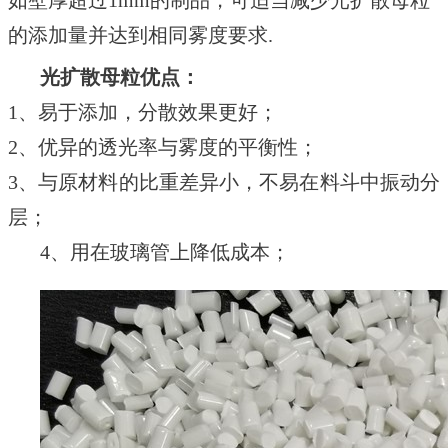
如壁厚超过
1mm的制品，可适当减少光扩散母粒
的添加量并达到相同雾度要求
.
光扩散母粒优点
：
1、
易于添加
，分散效果更好
；
2、
优异的透光率与雾度的平衡性
；
3、与原材料的
比重差异小，不易在料斗中振动分
层
；
4、用在玻璃管上降低成本；