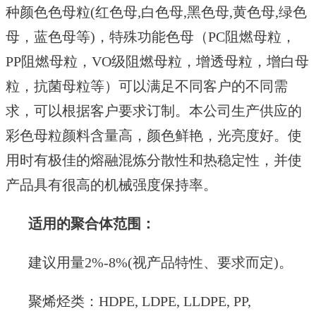
种颜色色母粒
(红色母,白色母,黑色母,黄色母,绿色
母
，
蓝色母
等
)
，
特殊功能色母（
PC阻燃母粒，
PP阻燃母粒，VO级阻燃母粒，增透母粒，增白母
粒，抗菌母粒等）
可以满足不同客户的不同需
求，可以根据
客户
要求
订制
。
本公司生产供应的
彩色母粒颜料含量高，颜色鲜艳，光亮度好。使
用时有极佳的熔融混炼分散性和热稳定性，并使
产品具有很高的机械强度保持率。
适用的聚合体范围
：
建议用量
2%-8%(视产品特性、要求而定)。
聚烯烃类：
HDPE, LDPE, LLDPE, PP,