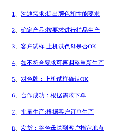
1
、
沟通需求
:
提出颜色和性能要求
2
、
确定产品
:
按要求进行样品生产
3
、
客户试样
:
上机试色母是否
OK
4
、
如不符合要求可再调整重新生产
5
、
对色牌：上机试样确认
OK
6
、
合作成功：根据需求下单
7
、
批量生产
:
根据客户订单生产
8
、
发货：将色母送到客户指定地点