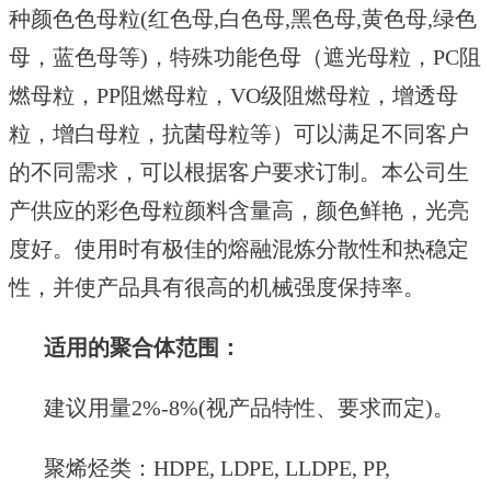
种颜色色母粒
(红色母,白色母,黑色母,黄色母,绿色
母
，
蓝色母
等
)
，
特殊功能色母（遮光母粒，
PC阻
燃母粒，PP阻燃母粒，VO级阻燃母粒，增透母
粒，增白母粒，抗菌母粒等）
可以满足不同客户
的不同需求，可以根据
客户
要求
订制
。
本公司生
产供应的
彩色母粒颜料含量高，颜色鲜艳，光亮
度好。使用时有极佳的熔融混炼分散性和热稳定
性，并使产品具有很高的机械强度保持率。
适用的聚合体范围
：
建议用量
2%-8%(视产品特性、要求而定)。
聚烯烃类：
HDPE, LDPE, LLDPE, PP,