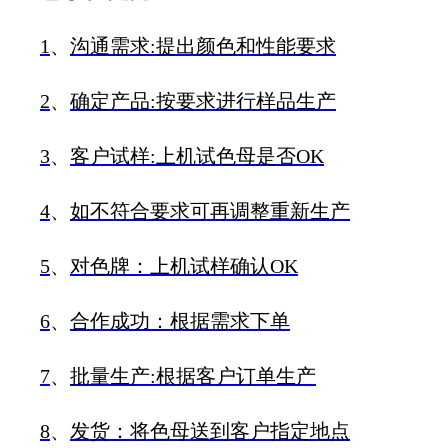
1
、
沟通需求
:
提出颜色和性能要求
2
、
确定产品
:
按要求进行样品生产
3
、
客户试样
:
上机试色母是否
OK
4
、
如不符合要求可再调整重新生产
5
、
对色牌：上机试样确认
OK
6
、
合作成功：根据需求下单
7
、
批量生产
:
根据客户订单生产
8
、
发货：将色母送到客户指定地点