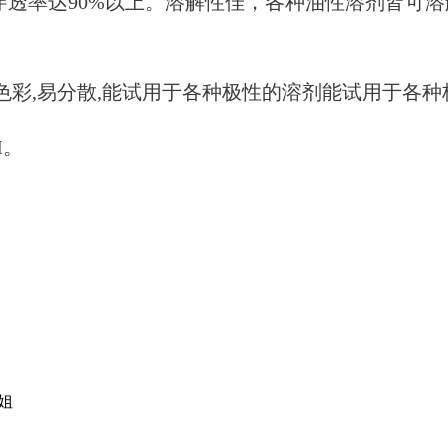
穿透率达90%以上。溶解性佳，各种油性溶剂皆可
光色彩,易分散,能试用于各种极性的溶剂能试用于各
M。
小姐